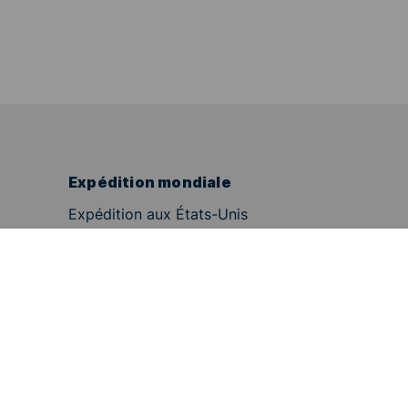
Expédition mondiale
Expédition aux États-Unis
Expédition en Chine
Expédition en Australie
Expédition aux Émirats arabes unis
Expédition à Hong Kong
Expédition au Canada
Expédition en Turquie