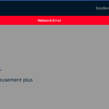
Network Error
4
reusement plus