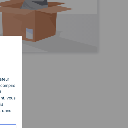
sateur
 compris
t
ant, vous
ia
t dans