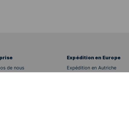
prise
Expédition en Europe
os de nous
Expédition en Autriche
Expédition en Suède
re
Expédition au Royaume-Uni
Expédition en France
ions générales
Expédition en Suisse
n légale
Expédition en Espagne
ue de confidentialité
Expédition en Italie