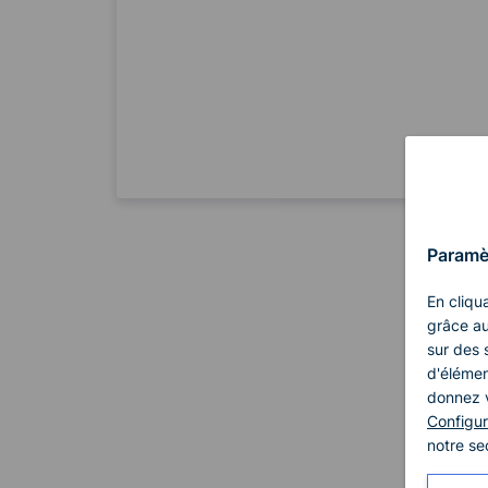
Paramè
En cliqu
grâce au
sur des s
d'élémen
donnez v
Configur
notre se