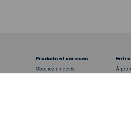
Produits et services
Entre
Obtenez un devis
À prop
Suivis
Avis
Solutions d'affaires
Carriè
Intégrations e-commerce
Presse
Numéro tarifaire douanier
Condit
Services de colis
Mentio
Conseils utiles
Politiq