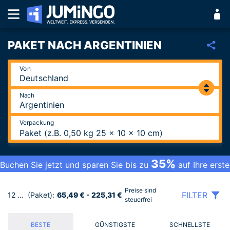
PAKET NACH ARGENTINIEN
Von
Nach
Verpackung
Paket (z.B. 0,50 kg 25 x 10 x 10 cm)
35%
Buchen Sie jetzt und sparen Sie bis zu
auf Ihre erste
Bestellung.
Preise sind
FILTER
12 Tarife
(Paket):
65,49 € - 225,31 €
steuerfrei
BESTE
GÜNSTIGSTE
SCHNELLSTE