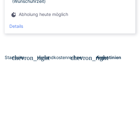
(Wunschuhrzeit)
Abholung heute möglich
Details
chevron_right
chevron_right
Startseite
Versandkostenrechner
Argentinien