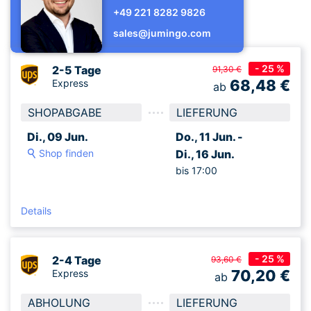
+49 221 8282 9826
sales@jumingo.com
- 25 %
2-5 Tage
91,30 €
68,48
€
Express
ab
SHOPABGABE
LIEFERUNG
Di., 09 Jun.
Do., 11 Jun. -
Shop finden
Di., 16 Jun.
bis 17:00
Details
- 25 %
2-4 Tage
93,60 €
70,20
€
Express
ab
ABHOLUNG
LIEFERUNG