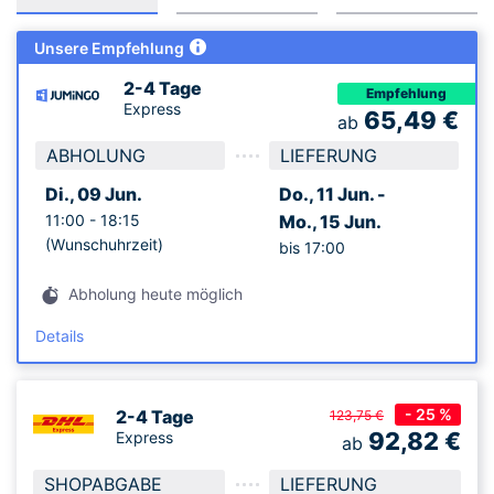
Unsere Empfehlung
2-4 Tage
Empfehlung
Express
65,49
€
ab
ABHOLUNG
LIEFERUNG
Di., 09 Jun.
Do., 11 Jun. -
11:00 -
18:15
Mo., 15 Jun.
(Wunschuhrzeit)
bis 17:00
Abholung heute möglich
Details
- 25 %
2-4 Tage
123,75 €
92,82
€
Express
ab
SHOPABGABE
LIEFERUNG