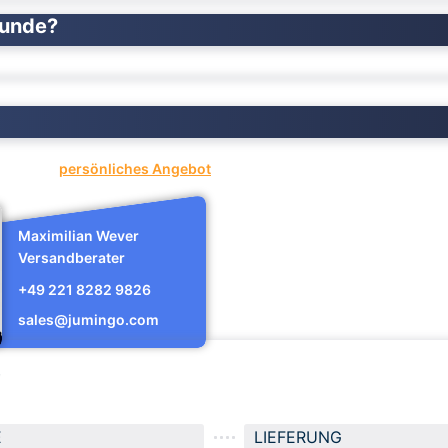
kunde?
oder ein
persönliches Angebot
anfragen.
Maximilian Wever
Versandberater
+49 221 8282 9826
sales@jumingo.com
e
E
LIEFERUNG