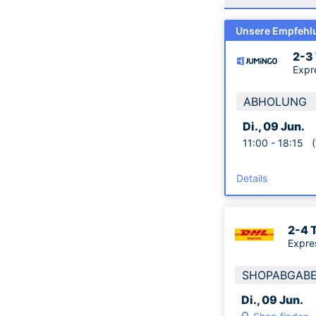
Unsere Empfehl
2-3
Expr
ABHOLUNG
Di., 09 Jun.
11:00 -
18:15
(W
Details
2-4 
Expre
SHOPABGAB
Di., 09 Jun.