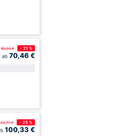
- 21 %
89,30 €
70,46
€
ab
- 25 %
133,77 €
100,33
€
ab