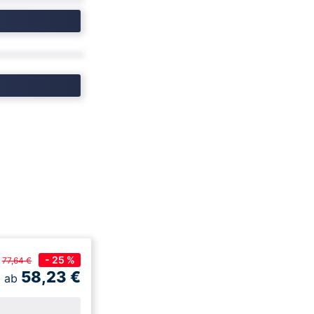
- 25 %
77,64 €
58,23
€
ab