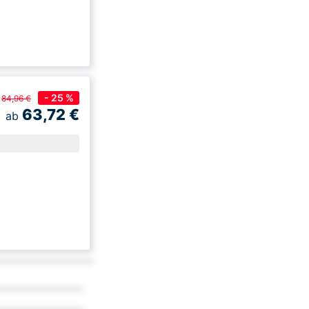
- 25 %
84,96 €
63,72
€
ab