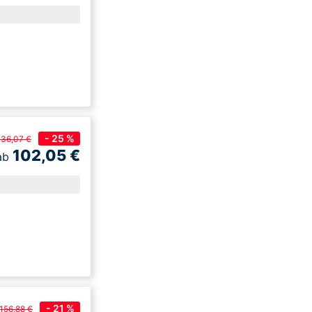
- 25 %
136,07 €
102,05
€
ab
- 21 %
156,88 €