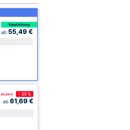
Empfehlung
55,49
€
ab
- 25 %
82,26 €
61,69
€
ab