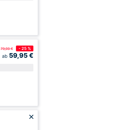
- 25 %
79,93 €
59,95
€
ab