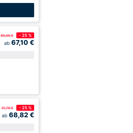
- 25 %
89,46 €
67,10
€
ab
- 25 %
91,76 €
68,82
€
ab