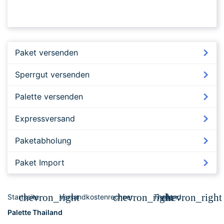
Paket versenden
Sperrgut versenden
Palette versenden
Expressversand
Paketabholung
Paket Import
chevron_right
chevron_right
chevron_right
Startseite
Versandkostenrechner
Thailand
Palette Thailand