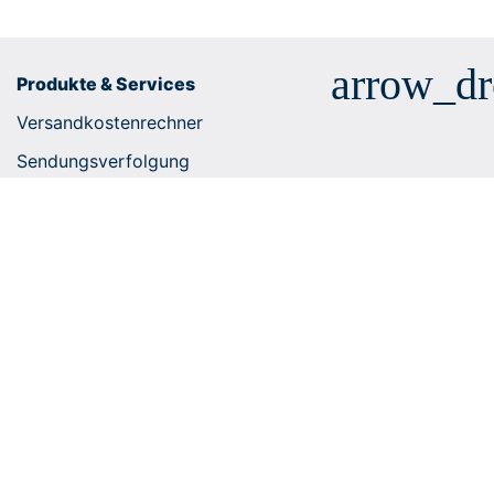
arrow_d
Produkte & Services
Versandkostenrechner
Sendungsverfolgung
Geschäftskundenlösungen
E-Commerce Integrationen
Zolltarifnummernsuche
Paketdienste
Tipps
Helpcenter
arrow_dr
Unternehmen
arrow_dr
Europaweiter Versand