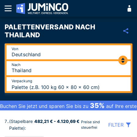
PALETTENVERSAND NACH
THAILAND
Von
Nach
Verpackung
Palette (z.B. 100 kg 60 x 80 x 60 cm)
35%
Buchen Sie jetzt und sparen Sie bis zu
auf Ihre erste
Bestellung.
7 Tarife
(Stapelbare
482,21 € - 4.120,69 €
Preise sind
FILTER
steuerfrei
Palette):