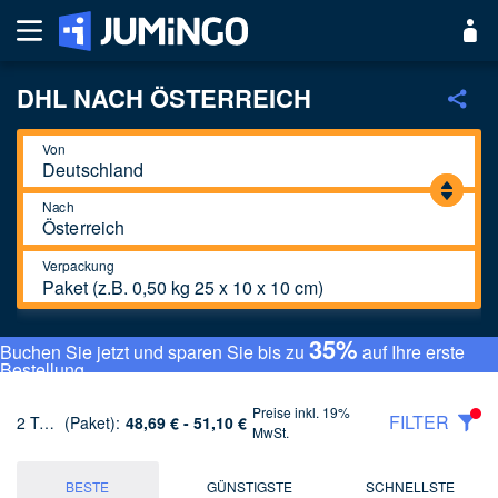
DHL NACH ÖSTERREICH
Von
Nach
Verpackung
Paket (z.B. 0,50 kg 25 x 10 x 10 cm)
35%
Buchen Sie jetzt und sparen Sie bis zu
auf Ihre erste
Bestellung.
Preise inkl. 19%
FILTER
2 Tarife
(Paket):
48,69 € - 51,10 €
MwSt.
BESTE
GÜNSTIGSTE
SCHNELLSTE