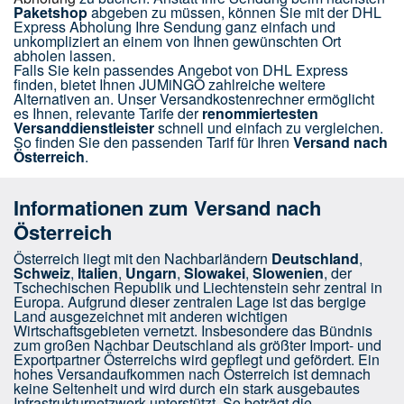
Paketshop
abgeben zu müssen, können Sie mit der DHL
Express Abholung Ihre Sendung ganz einfach und
unkompliziert an einem von Ihnen gewünschten Ort
abholen lassen.
Falls Sie kein passendes Angebot von DHL Express
finden, bietet Ihnen JUMiNGO zahlreiche weitere
Alternativen an. Unser Versandkostenrechner ermöglicht
es Ihnen, relevante Tarife der
renommiertesten
Versanddienstleister
schnell und einfach zu vergleichen.
So finden Sie den passenden Tarif für Ihren
Versand nach
Österreich
.
Informationen zum Versand nach
Österreich
Österreich liegt mit den Nachbarländern
Deutschland
,
Schweiz
,
Italien
,
Ungarn
,
Slowakei
,
Slowenien
, der
Tschechischen Republik und Liechtenstein sehr zentral in
Europa. Aufgrund dieser zentralen Lage ist das bergige
Land ausgezeichnet mit anderen wichtigen
Wirtschaftsgebieten vernetzt. Insbesondere das Bündnis
zum großen Nachbar Deutschland als größter Import- und
Exportpartner Österreichs wird gepflegt und gefördert. Ein
hohes Versandaufkommen nach Österreich ist demnach
keine Seltenheit und wird durch ein stark ausgebautes
Infrastrukturnetzwerk unterstützt. So beträgt die