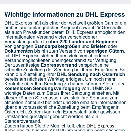
Wichtige Informationen zu DHL Express
DHL Express hält als einer der weltweit größten Carrier ein
breites und umfangreiches Angebot sowohl für Geschäfts-
als auch Privatkunden bereit. DHL Express ermöglicht den
internationalen Versand vieler verschiedener
Verpackungsarten in
über 220 Länder und Regionen
.
Von gängigen
Standarpaketgrößen
und
Briefen
oder
Dokumenten
bis hin zum Versand von
sperrigen Gütern
,
mit DHL Express stehen Ihnen viele verschiedene
Versandmöglichkeiten uneingeschränkt zur Verfügung.
Der zuverlässige
Expressversand
verspricht eine
schnelle Zustellung der Sendung bei Ihrem Empfänger. So
kann die Zustellung Ihrer
DHL Sendung nach Österreich
bereits am nächsten Werktag erfolgen. Um noch mehr
Kontrolle über Ihre Sendung zu haben, können Sie mit der
kostenlosen Sendungsverfolgung
von JUMiNGO
wichtige Daten zum Status Ihrer Sendung einsehen. Mit
dieser können Sie erfassen, wo sich Ihre Sendung zum
aktuellen Zeitpunkt befindet und Sie erhalten Informationen
über die voraussichtliche Zustellung beim Empfänger in
Österreich. Zudem kann ein Expresstarif unter gewissen
Umständen günstiger gebucht werden als ein
Standardversand.
Zudem haben Sie die Möglichkeit, eine
DHL Express
Abholung
zu buchen. Anstatt Ihre Sendung beim nächsten