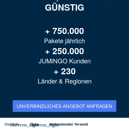
GÜNSTIG
+ 750.000
Pakete jährlich
+ 250.000
JUMiNGO Kunden
+ 230
Länder & Regionen
UNVERBINDLICHES ANGEBOT ANFRAGEN
Startseite
Tipps
Internationaler Versand
chevron_right
chevron_right