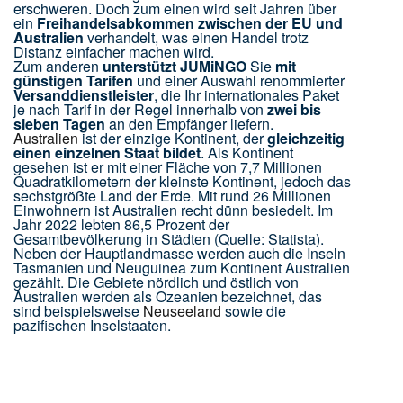
erschweren. Doch zum einen wird seit Jahren über
ein
Freihandelsabkommen zwischen der EU und
Australien
verhandelt, was einen Handel trotz
Distanz einfacher machen wird.
Zum anderen
unterstützt JUMiNGO
Sie
mit
günstigen Tarifen
und einer Auswahl renommierter
Versanddienstleister
, die Ihr internationales Paket
je nach Tarif in der Regel innerhalb von
zwei bis
sieben Tagen
an den Empfänger liefern.
Australien
ist der einzige Kontinent, der
gleichzeitig
einen einzelnen Staat bildet
. Als Kontinent
gesehen ist er mit einer Fläche von 7,7 Millionen
Quadratkilometern der kleinste Kontinent, jedoch das
sechstgrößte Land der Erde. Mit rund 26 Millionen
Einwohnern ist Australien recht dünn besiedelt. Im
Jahr 2022 lebten 86,5 Prozent der
Gesamtbevölkerung in Städten (Quelle: Statista).
Neben der Hauptlandmasse werden auch die Inseln
Tasmanien und Neuguinea zum Kontinent Australien
gezählt. Die Gebiete nördlich und östlich von
Australien werden als Ozeanien bezeichnet, das
sind beispielsweise
Neuseeland
sowie die
pazifischen Inselstaaten.