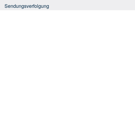
Sendungsverfolgung
Geschäftskundenlösungen
E-Commerce Integrationen
Zolltarifnummernsuche
Paketdienste
Tipps
Helpcenter
arrow_dr
Unternehmen
arrow_dr
Europaweiter Versand
arrow_dr
Weltweiter Versand
Zahlungsarten